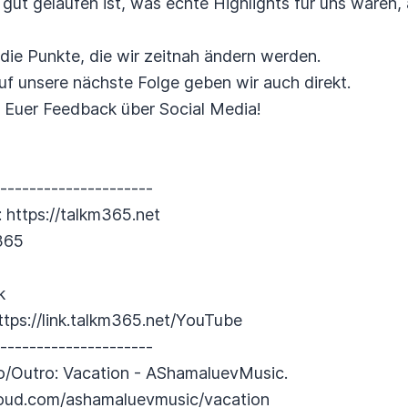
 gut gelaufen ist, was echte Highlights für uns waren,
die Punkte, die wir zeitnah ändern werden.
auf unsere nächste Folge geben wir auch direkt.
 Euer Feedback über Social Media!
----------------------
: https://talkm365.net
365
k
tps://link.talkm365.net/YouTube
----------------------
ro/Outro: Vacation - AShamaluevMusic.
cloud.com/ashamaluevmusic/vacation