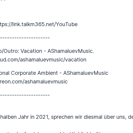
k
tps://link.talkm365.net/YouTube
----------------------
ro/Outro: Vacation - AShamaluevMusic.
loud.com/ashamaluevmusic/vacation
ional Corporate Ambient - AShamaluevMusic
atreon.com/ashamaluevmusic
----------------------
halben Jahr in 2021, sprechen wir diesmal über uns, d