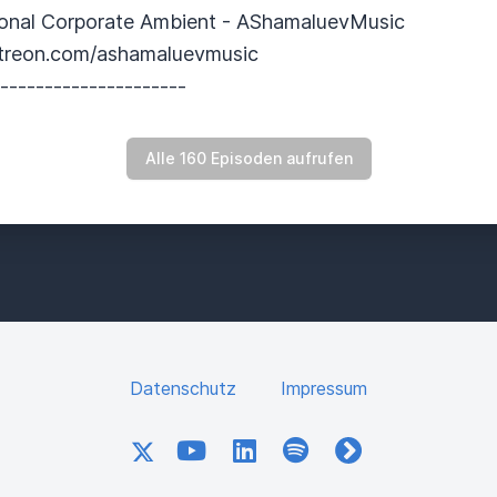
ional Corporate Ambient - AShamaluevMusic
atreon.com/ashamaluevmusic
----------------------
Alle 160 Episoden aufrufen
Datenschutz
Impressum
X
YouTube
LinkedIn
Spotify
fyyd