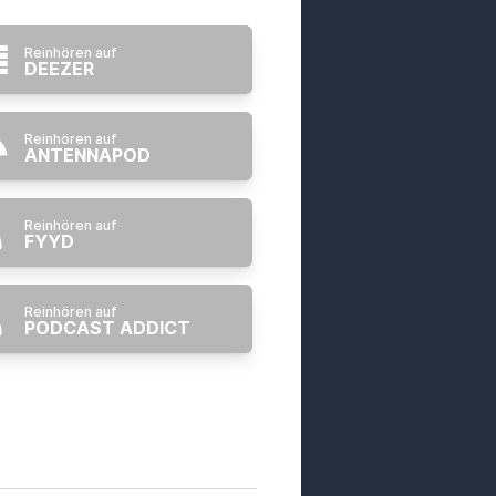
Reinhören auf
DEEZER
Reinhören auf
ANTENNAPOD
Reinhören auf
FYYD
Reinhören auf
PODCAST ADDICT